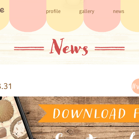
profile
gallery
news
News
8.31
#