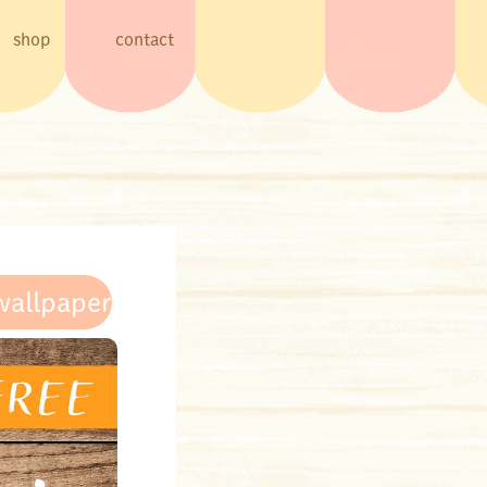
shop
contact
wallpaper