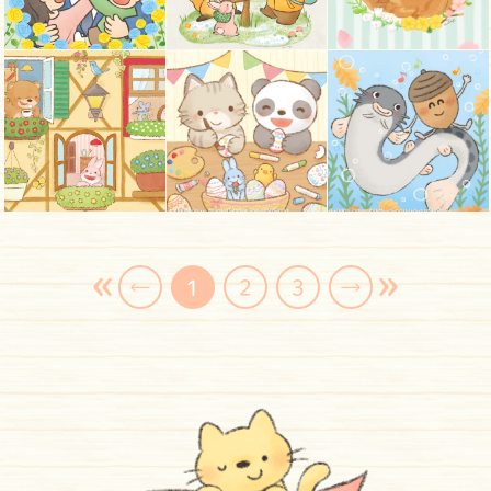
«
»
←
1
2
3
→