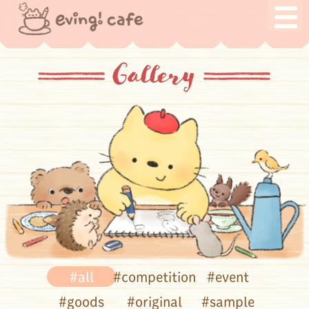
Gallery
#all
#competition
#event
#goods
#original
#sample