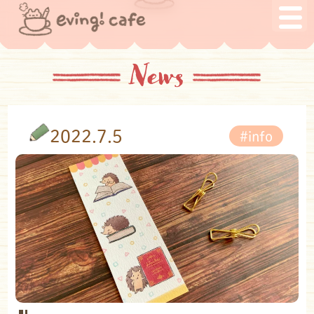
News
2022.7.5
#info