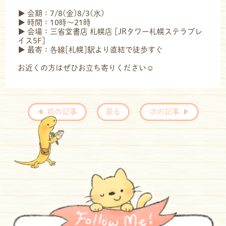
▶︎ 会期：7/8(金)8/3(水)
▶︎ 時間：10時～21時
▶︎ 会場：三省堂書店 札幌店 [JRタワー札幌ステラプレ
イス5F]
▶︎ 最寄：各線[札幌]駅より直結で徒歩すぐ
お近くの方はぜひお立ち寄りください☺️
前の記事
戻る
次の記事