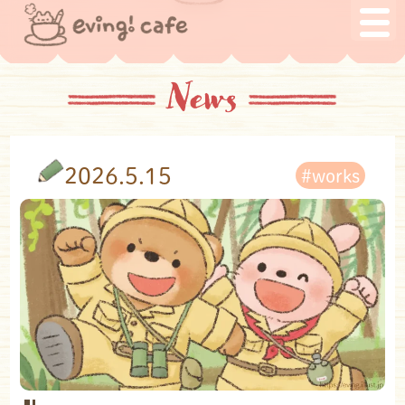
News
2026.5.15
#works