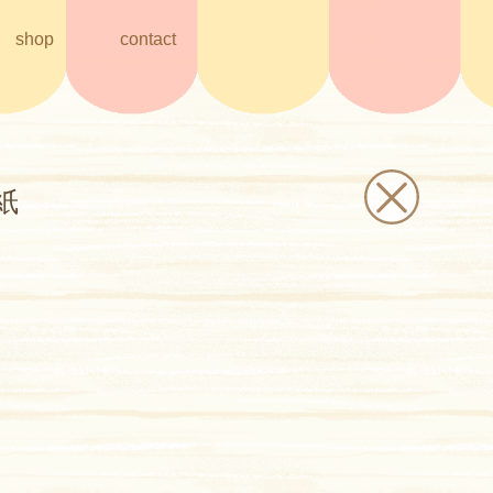
shop
contact
紙