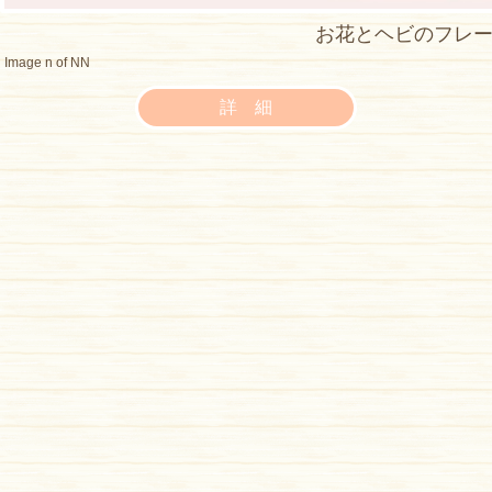
お花とヘビのフレ
Image n of NN
詳 細