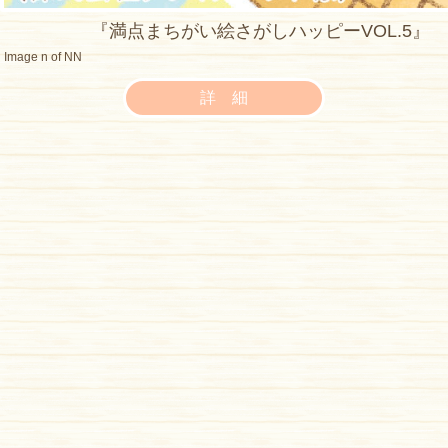
『満点まちがい絵さがしハッピーVOL.5』
Image n of NN
詳 細