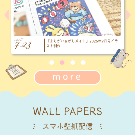
2026
20
7.23
7
『まちがいさがしメイト』2026年9月号イラ
スト制作
more
WALL PAPERS
スマホ壁紙配信