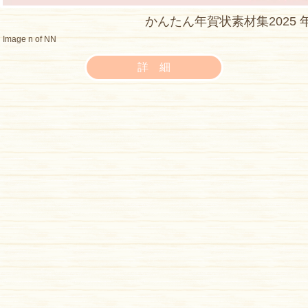
かんたん年賀状素材集2025
Image n of NN
詳 細