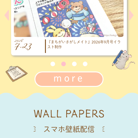
2026
20
7.1
6
ラ
7月スマホ壁紙｜夏の海を楽しむイラスト
more
WALL PAPERS
スマホ壁紙配信